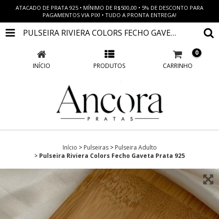
ATACADO DE PRATA 925 • MÍNIMO DE R$500,00 • 5% DE DESCONTO PARA
PAGAMENTOS VIA PIX! • TUDO A PRONTA ENTREGA!
PULSEIRA RIVIERA COLORS FECHO GAVETA PRATA 925
0
INÍCIO
PRODUTOS
CARRINHO
Início
>
Pulseiras
>
Pulseira Adulto
>
Pulseira Riviera Colors Fecho Gaveta Prata 925