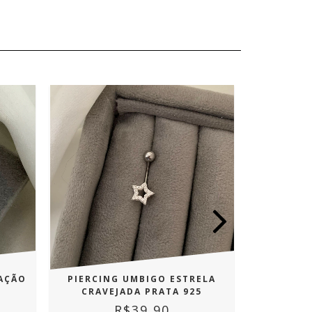
AÇÃO
PIERCING UMBIGO ESTRELA
TORNOZE
CRAVEJADA PRATA 925
R$39,90