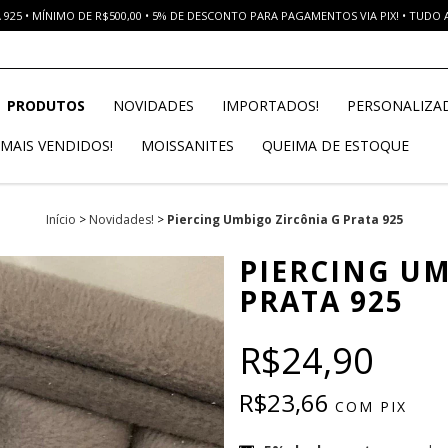
925 • MÍNIMO DE R$500,00 • 5% DE DESCONTO PARA PAGAMENTOS VIA PIX! • TUDO
PRODUTOS
NOVIDADES
IMPORTADOS!
PERSONALIZA
MAIS VENDIDOS!
MOISSANITES
QUEIMA DE ESTOQUE
Início
>
Novidades!
>
Piercing Umbigo Zircônia G Prata 925
PIERCING UM
PRATA 925
R$24,90
R$23,66
COM
PIX