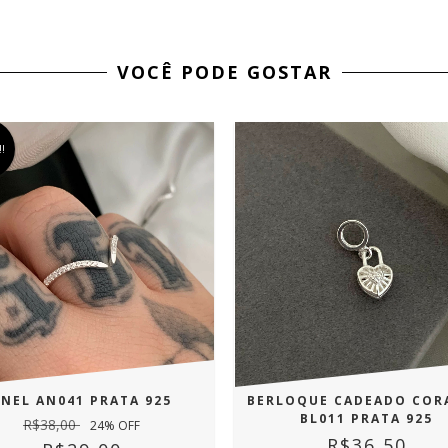
VOCÊ PODE GOSTAR
!
ANEL AN041 PRATA 925
BERLOQUE CADEADO COR
BL011 PRATA 925
R$38,00
24
% OFF
R$36,50