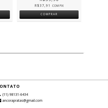
R$37,91
R
COM
PIX
ONTATO
(11) 98131-6434
ancorapratas@gmail.com