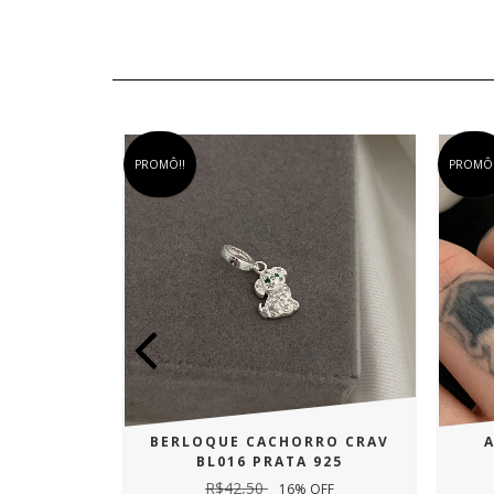
PROMÔ!!
PROMÔ!
 COLORS
BERLOQUE CACHORRO CRAV
925
BL016 PRATA 925
R$42,50
OFF
16
% OFF