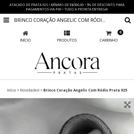
ATACADO DE PRATA 925 • MÍNIMO DE R$500,00 • 5% DE DESCONTO PARA
PAGAMENTOS VIA PIX! • TUDO A PRONTA ENTREGA!
BRINCO CORAÇÃO ANGELIC COM RÓDIO PRATA 925
0
INÍCIO
PRODUTOS
CARRINHO
Início
>
Novidades!
>
Brinco Coração Angelic Com Ródio Prata 925